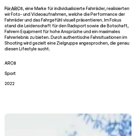
Für ARC8, eine Marke für individualisierte Fahrräder, realisierten 
Projekt
wir Foto- und Videoaufnahmen, welche die Performance der 
Fahrräder und das Fahrgefühl visuell präsentieren. Im Fokus 
stand die Leidenschaft für den Radsport sowie die Botschaft, 
Fahrern Equipment für hohe Ansprüche und ein maximales 
Fahrerlebnis zu bieten. Durch authentische Fahrsituationen im 
Shooting wird gezielt eine Zielgruppe angesprochen, die genau 
diesen Lifestyle sucht.
ARC8
Kund
e
Sport
Kategori
2022
e
Jahr