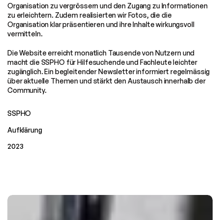
Organisation zu vergrössern und den Zugang zu Informationen 
zu erleichtern. Zudem realisierten wir Fotos, die die 
Organisation klar präsentieren und ihre Inhalte wirkungsvoll 
vermitteln.
Die Website erreicht monatlich Tausende von Nutzern und 
macht die SSPHO für Hilfesuchende und Fachleute leichter 
zugänglich. Ein begleitender Newsletter informiert regelmässig 
über aktuelle Themen und stärkt den Austausch innerhalb der 
Community.
SSPHO
Kund
e
Aufklärung
Kategori
2023
e
Jahr