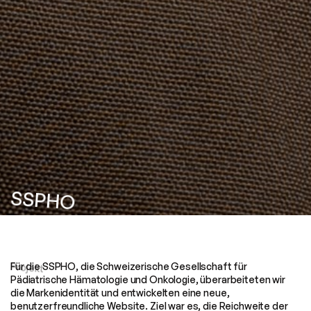
SSPHO
Full Service
Für die SSPHO, die Schweizerische Gesellschaft für 
Projekt
Pädiatrische Hämatologie und Onkologie, überarbeiteten wir 
die Markenidentität und entwickelten eine neue, 
benutzerfreundliche Website. Ziel war es, die Reichweite der 